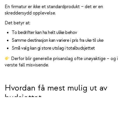
En firmatur er ikke et standardprodukt – det er en
skreddersydd opplevelse.
Det betyr at:
To bedrifter kan ha helt ulike behov
Samme destinasjon kan variere i pris fra uke til uke
Små valg kan gi store utslag i totalbudsjettet
Derfor blir generelle prisanslag ofte unøyaktige – og i
verste fall misvisende.
Hvordan få mest mulig ut av
budsjettet
Selv om prisene varierer, finnes det gode grep:
1. Vær tidlig ute
Gir bedre tilgjengelighet og pris.