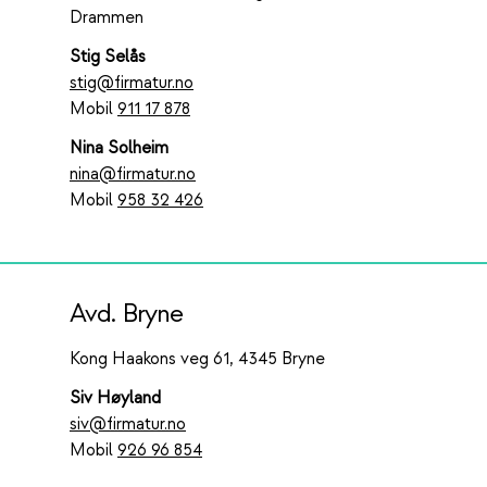
Drammen
Stig Selås
stig@firmatur.no
Mobil
911 17 878
Nina Solheim
nina@firmatur.no
Mobil
958 32 426
Avd. Bryne
Kong Haakons veg 61, 4345 Bryne
Siv Høyland
siv@firmatur.no
Mobil
926 96 854