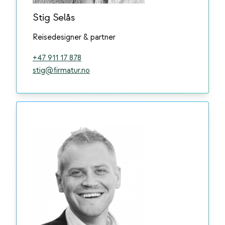
Stig Selås
Reisedesigner & partner
+47 911 17 878
stig@firmatur.no