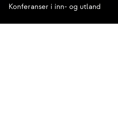
Konferanser i inn- og utland
Om Konferanse
Kontakt oss
Den produktive
konferansen alle vil
huske
La oss gjennomføre deres