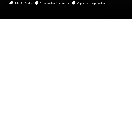
Mat & Drikke
Opplevelser i utlandet
Populære opplevelser
Om Vinsmaking i Ghemme
Kart
Andre opplevelser
Kontakt oss
En perfekt start på en
firmatur!
En tur til Italia er ikke