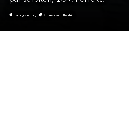
Fart og spenning
Opplevelser i utlandet
Om 2CV Tour de Paris
Kart
Andre opplevelser
Kontakt oss
Champagne pit stop
Hva er mer spesielt enn å kjøre oppover Chaps-Elysées
i en sjarmerende 2CV med et glass Champagne og