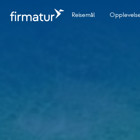
Reisemål
Opplevels