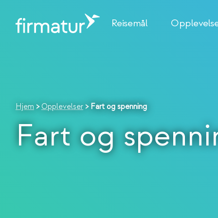
Reisemål
Opplevels
Hjem
>
Opplevelser
>
Fart og spenning
Fart og spenni