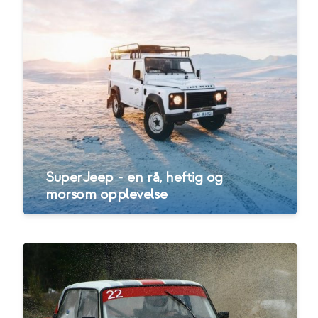
SuperJeep - en rå, heftig og
morsom opplevelse