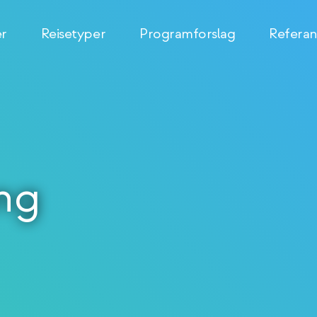
er
Reisetyper
Programforslag
Referan
ng