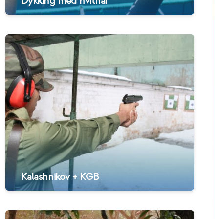
Dykking med hvithai
Kalashnikov + KGB