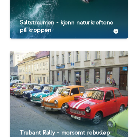
Saltstraumen - kjenn naturkreftene
på kroppen
C
Trabant Rally - morsomt rebusløp