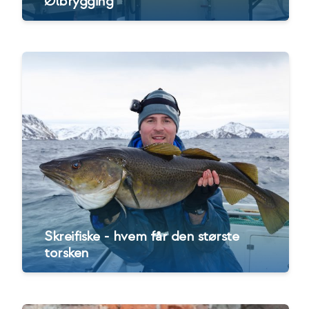
Ølbrygging
Skreifiske - hvem får den største
torsken